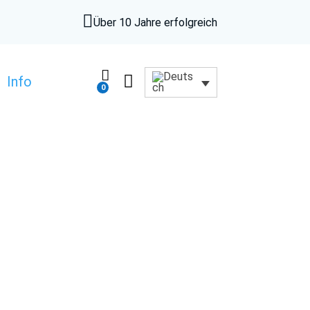

Über 10 Jahre erfolgreich


Info
0