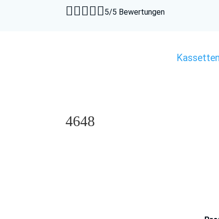





5/5 Bewertungen
Kassette
4648