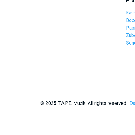
Pro
Kas
Box
Pap
Zub
Son
© 2025 T.A.P.E. Muzik. All rights reserved ·
Da