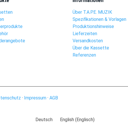
ukte
Informationen
setten
Über T.A.P.E. MUZIK
en
Spezifikationen & Vorlagen
ierprodukte
Produktionshinweise
ehör
Lieferzeiten
derangebote
Versandkosten
Über die Kassette
Referenzen
tenschutz
·
Impressum
·
AGB
Deutsch
English
(
Englisch
)