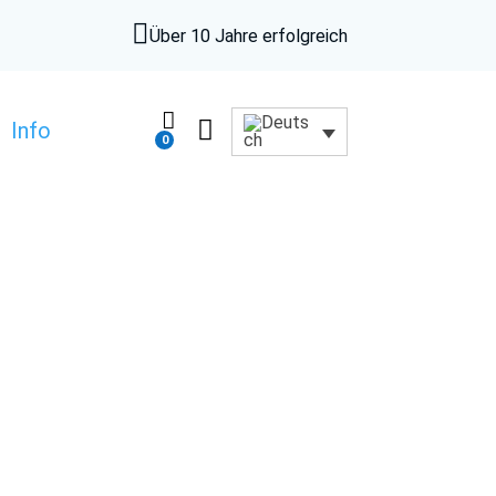

Über 10 Jahre erfolgreich


Info
0