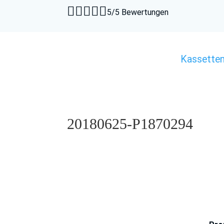





5/5 Bewertungen
Kassette
20180625-P1870294