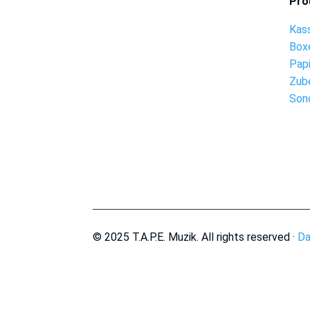
Pro
Kas
Box
Pap
Zub
Son
© 2025 T.A.P.E. Muzik. All rights reserved ·
Da