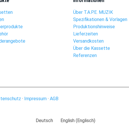
ukte
Informationen
setten
Über T.A.P.E. MUZIK
en
Spezifikationen & Vorlagen
ierprodukte
Produktionshinweise
ehör
Lieferzeiten
derangebote
Versandkosten
Über die Kassette
Referenzen
tenschutz
·
Impressum
·
AGB
Deutsch
English
(
Englisch
)