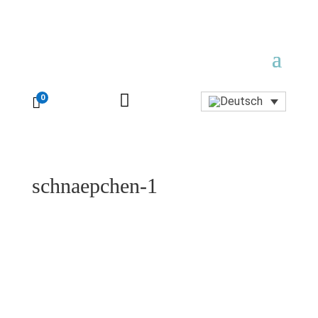

0

schnaepchen-1