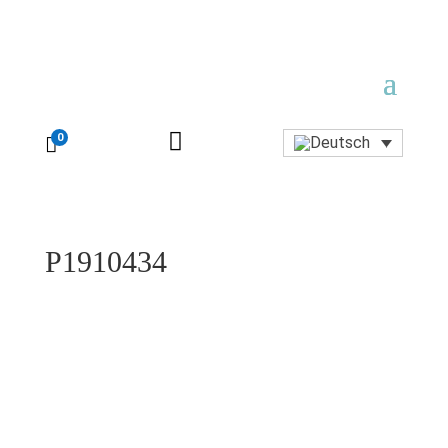

0

P1910434