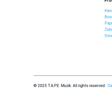
Pro
Kas
Box
Pap
Zub
Son
© 2025 T.A.P.E. Muzik. All rights reserved ·
Da