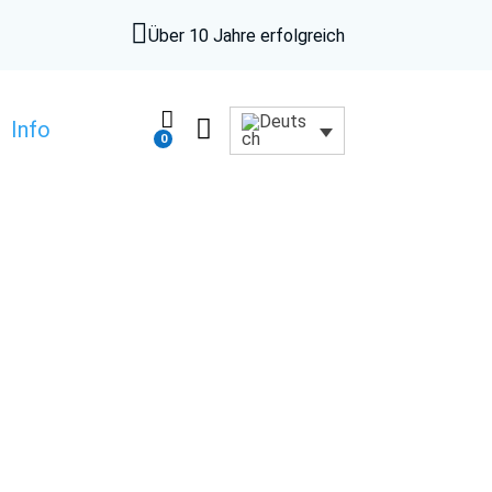

Über 10 Jahre erfolgreich


Info
0