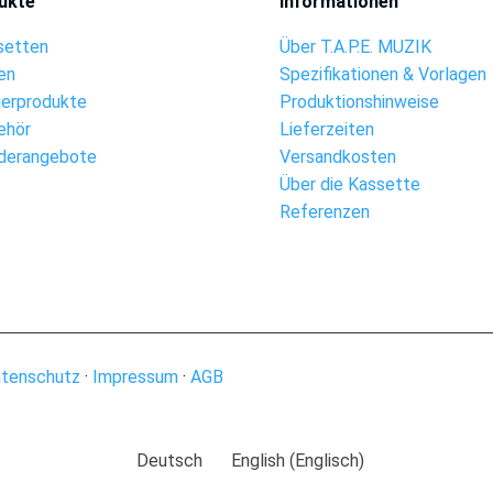
ukte
Informationen
setten
Über T.A.P.E. MUZIK
en
Spezifikationen & Vorlagen
ierprodukte
Produktionshinweise
ehör
Lieferzeiten
derangebote
Versandkosten
Über die Kassette
Referenzen
tenschutz
·
Impressum
·
AGB
Deutsch
English
(
Englisch
)