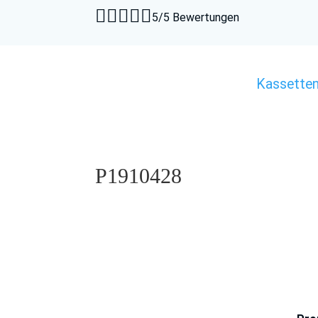





5/5 Bewertungen
Kassette
P1910428