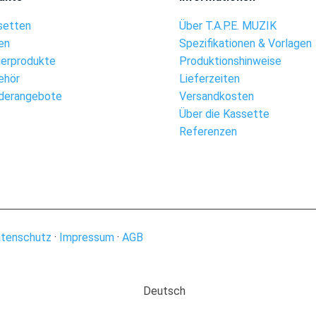
setten
Über T.A.P.E. MUZIK
en
Spezifikationen & Vorlagen
ierprodukte
Produktionshinweise
ehör
Lieferzeiten
derangebote
Versandkosten
Über die Kassette
Referenzen
tenschutz
·
Impressum
·
AGB
Deutsch