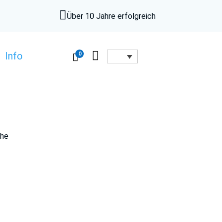

Über 10 Jahre erfolgreich

0
Info

the