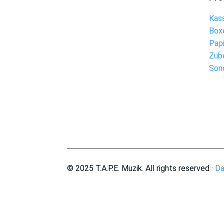
Kas
Box
Pap
Zub
Son
© 2025 T.A.P.E. Muzik. All rights reserved ·
Da