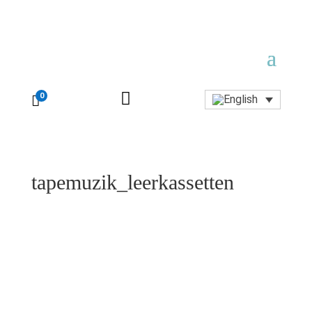

0

tapemuzik_leerkassetten