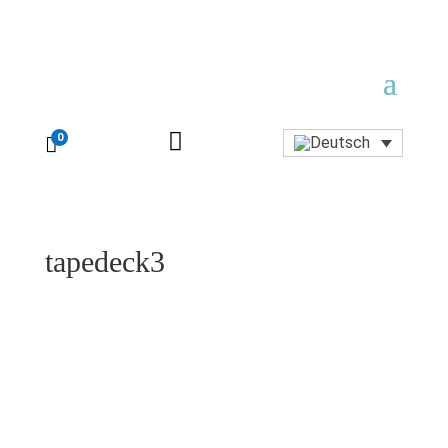

0

tapedeck3